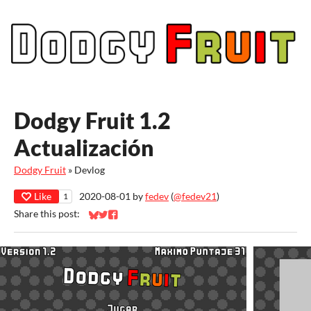
Dodgy Fruit 1.2
Actualización
Dodgy Fruit
»
Devlog
Like
2020-08-01
by
fedev
(
@fedev21
)
1
Share this post:
Share on Bluesky
Share on Twitter
Share on Facebook