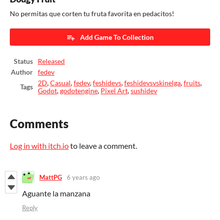
No permitas que corten tu fruta favorita en pedacitos!
Add Game To Collection
Status
Released
Author
fedev
2D
,
Casual
,
fedev
,
feshidevs
,
feshidevsvskinelga
,
fruits
,
Tags
Godot
,
godotengine
,
Pixel Art
,
sushidev
Comments
Log in with itch.io
to leave a comment.
MattPG
6 years ago
Aguante la manzana
Reply